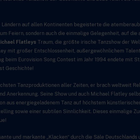
 Ländern auf allen Kontinenten begeisterte die atemberau
 zum Feiern, sondern auch die einmalige Gelegenheit, auf di
ichael Flatleys
Traum, die größte irische Tanzshow der Welt 
tley mit großer Entschlossenheit, außergewöhnlichem Talent
 beim Eurovision Song Contest im Jahr 1994 endete mit Sta
ist Geschichte!
eichsten Tanzproduktionen aller Zeiten, er brach weltweit R
 und Anerkennung. Seine Show und auch Michael Flatley sel
ion aus energiegeladenem Tanz auf höchstem künstlerischem 
lling sowie einer subtilen Sinnlichkeit. Dieses einmalige 
ue!
asante und markante „Klacken“ durch die Säle Deutschlands u