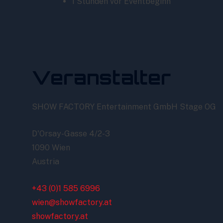
1 Stunden vor Eventbeginn
Veranstalter
SHOW FACTORY Entertainment GmbH Stage OG
D'Orsay-Gasse 4/2-3
1090 Wien
Austria
+43 (0)1 585 6996
wien@showfactory.at
showfactory.at