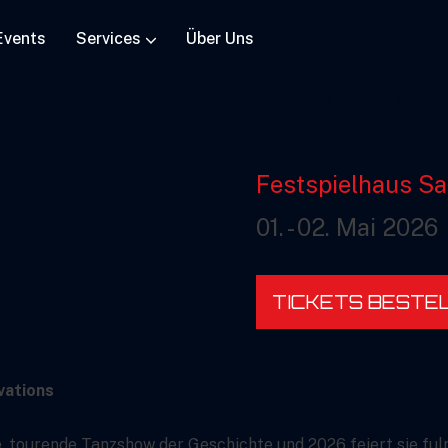
Lord o
Events
Services
Über Uns
30 Years o
Festspielhaus Sa
01. - 02. Mai 2026
TICKETS BESTE
vations
e, tourende Tanzshow der Geschichte und 2026 feiert sie ful