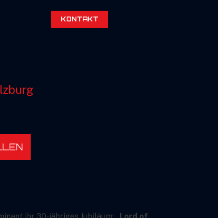
f the Dance
KONTAKT
f Standing Ovations
lzburg
LLEN
minant ihr 30-jähriges Jubiläum:
„Lord of