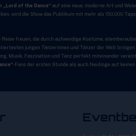
on
„Lord of the Dance“
auf eine neue, moderne Art und Weis
ben, wird die Show das Publikum mit mehr als 150.000 Taps p
de Reise freuen, die durch aufwendige Kostüme, atemberaub
entiertesten jungen Tänzerinnen und Tänzer der Welt bringen
ung, Musik, Faszination und Tanz perfekt miteinander verein
Dance“
-Fans der ersten Stunde als auch Neulinge auf keinen
r
Eventbe