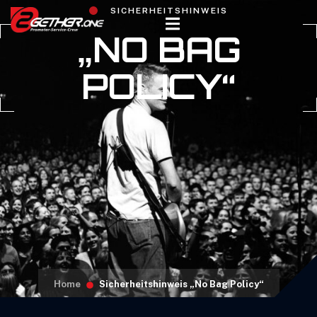
SICHERHEITSHINWEIS
„NO BAG
POLICY“
Home
Sicherheitshinweis „No Bag Policy“