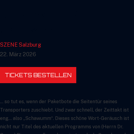
Ringsgwandl & Band
… SCHAWUMM!
SZENE Salzburg
22. März 2026
TICKETS BESTELLEN
… so tut es, wenn der Paketbote die Seitentür seines
Transporters zuschiebt. Und zwar schnell, der Zeittakt ist
eng… also „Schawumm“. Dieses schöne Wort-Geräusch ist
nicht nur Titel des aktuellen Programms von (Herrn Dr.