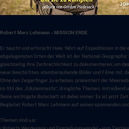
Robert Marc Lehmann – MISSION ERDE
Er taucht und erforscht Haie, fährt auf Expeditionen in die
abgelegensten Orten der Welt ist der National-Geographic 
gleichzeitig ihre Zerbrechlichkeit zu dokumentieren, um d
neue Geschichten, atemberaubende Bilder und Filme mit, die
Ohne den Zeigerfinger zu erheben, präsentiert der Meeresb
im Stil des „Edutainments“, dringliche Themen, mitreißend u
Seine wichtigste Botschaft ist dabei immer: Es ist jetzt Zeit
Begleitet Robert Marc Lehmann auf seinen spannenden und
Themen sind u.a.:
• Roberts Werdegang und Einstellungswandel – vom Tierfän