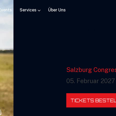
Events
Services
Über Uns
Rober
MISSION E
Salzburg Congre
05. Februar 2027
TICKETS BESTE