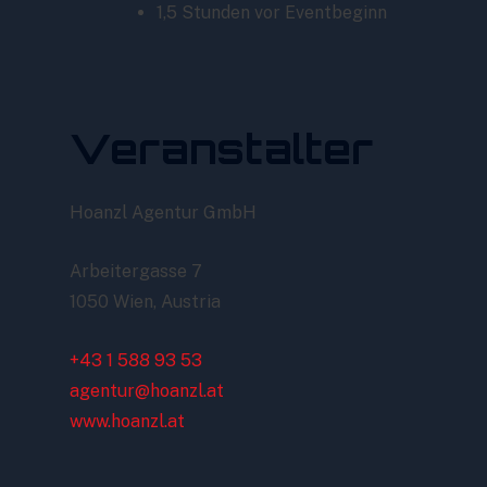
1,5 Stunden vor Eventbeginn
Veranstalter
Hoanzl Agentur GmbH
Arbeitergasse 7
1050 Wien, Austria
+43 1 588 93 53
agentur@hoanzl.at
www.hoanzl.at