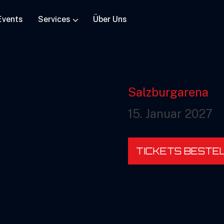
SYMP
Events
Services
Über Uns
The True R
Salzburgarena
15. Januar 2027
TICKETS BESTE
IACS – The 