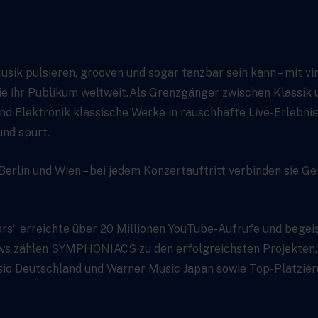
 Classical M
k pulsieren, grooven und sogar tanzbar sein kann – mit vi
 ihr Publikum weltweit.Als Grenzgänger zwischen Klassik u
r und Elektronik klassische Werke in rauschhafte Live-Erlebn
und spürt.
 Berlin und Wien – bei jedem Konzertauftritt verbinden sie 
tars“ erreichte über 20 Millionen YouTube-Aufrufe und begei
s zählen SYMPHONIACS zu den erfolgreichsten Projekten, d
ic Deutschland und Warner Music Japan sowie Top-Platzieru