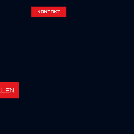
HONIACS
KONTAKT
ebels Of Classical Music
LLEN
True